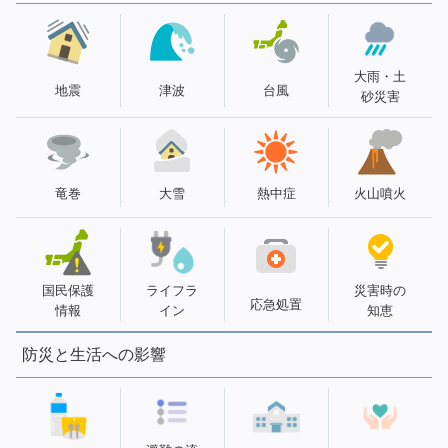
大雨・土
地震
津波
台風
砂災害
竜巻
大雪
熱中症
火山噴火
国民保護
ライフラ
災害時の
応急処置
情報
イン
知恵
防災と生活への影響