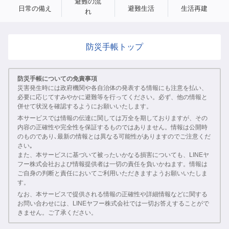
避難の流
日常の備え
避難生活
生活再建
れ
防災手帳トップ
防災手帳についての免責事項
災害発生時には政府機関や各自治体の発表する情報にも注意を払い、
必要に応じてすみやかに避難等を行ってください。必ず、他の情報と
併せて状況を確認するようにお願いいたします。
本サービスでは情報の伝達に関しては万全を期しておりますが、その
内容の正確性や完全性を保証するものではありません。情報は公開時
のものであり､最新の情報とは異なる可能性がありますのでご注意くだ
さい｡
また、本サービスに基づいて被ったいかなる損害についても、LINEヤ
フー株式会社および情報提供者は一切の責任を負いかねます。情報は
ご自身の判断と責任においてご利用いただきますようお願いいたしま
す。
なお、本サービスで提供される情報の正確性や詳細情報などに関する
お問い合わせには、LINEヤフー株式会社では一切お答えすることがで
きません。ご了承ください。