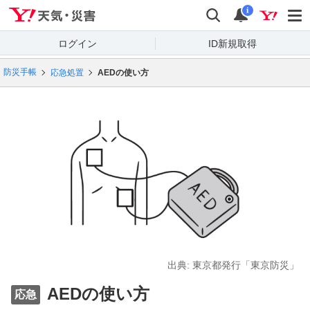
Yahoo!天気・災害
検索
通知
i
ログイン
ID新規取得
防災手帳
応急処置
AEDの使い方
出典: 東京都発行「東京防災」
AEDの使い方
応急