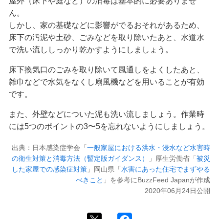
屋外（床下や庭など）の消毒は基本的に必要ありませ
ん。
しかし、家の基礎などに影響がでるおそれがあるため、
床下の汚泥や土砂、ごみなどを取り除いたあと、水道水
で洗い流ししっかり乾かすようにしましょう。
床下換気口のごみを取り除いて風通しをよくしたあと、
雑巾などで水気をなくし扇風機などを用いることが有効
です。
また、外壁などについた泥も洗い流しましょう。作業時
には5つのポイントの3〜5を忘れないようにしましょう。
出典：日本感染症学会「
一般家屋における洪水・浸水など水害時
の衛生対策と消毒方法（暫定版ガイダンス）
」厚生労働省「
被災
した家屋での感染症対策
」岡山県「
水害にあった住宅でまずやる
べきこと
」を参考にBuzzFeed Japanが作成
2020年06月24日公開