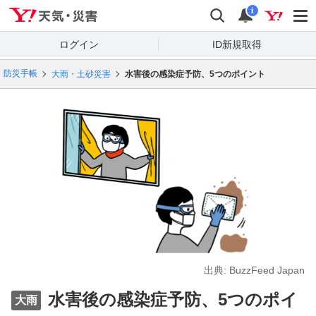
Yahoo!天気・災害
検索
通知
i
ログイン
ID新規取得
防災手帳
大雨・土砂災害
水害後の感染症予防、5つのポイント
出典: BuzzFeed Japan
水害後の感染症予防、5つのポイ
大雨