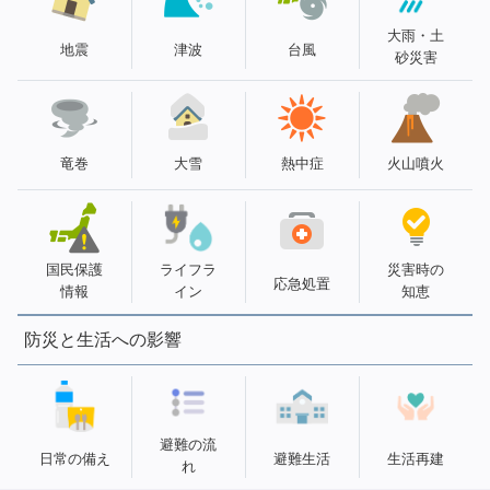
大雨・土
地震
津波
台風
砂災害
竜巻
大雪
熱中症
火山噴火
国民保護
ライフラ
災害時の
応急処置
情報
イン
知恵
防災と生活への影響
避難の流
日常の備え
避難生活
生活再建
れ