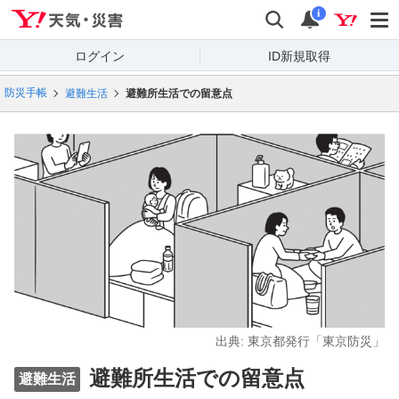
Yahoo!天気・災害
検索
通知
i
ログイン
ID新規取得
防災手帳
避難生活
避難所生活での留意点
出典: 東京都発行「東京防災」
避難所生活での留意点
避難生活